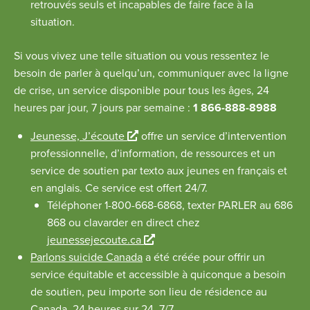
e
retrouvés seuls et incapables de faire face à la
situation.
Si vous vivez une telle situation ou vous ressentez le
besoin de parler à quelqu’un, communiquer avec la ligne
de crise, un service disponible pour tous les âges, 24
heures par jour, 7 jours par semaine
:
1 866-888-8988
L
Jeunesse, J’écoute
offre un service d’intervention
i
professionnelle, d’information, de ressources et un
e
service de soutien par texto aux jeunes en français et
n
en anglais. Ce service est offert 24/7.
e
Téléphoner 1-800-668-6868, texter PARLER au 686
x
868 ou clavarder en direct chez
t
L
jeunessejecoute.ca
e
i
Parlons suicide Canada
a été créée pour offrir un
r
e
service équitable et accessible à quiconque a besoin
n
n
de soutien, peu importe son lieu de résidence au
e
e
Canada, 24 heures sur 24, 7/7.