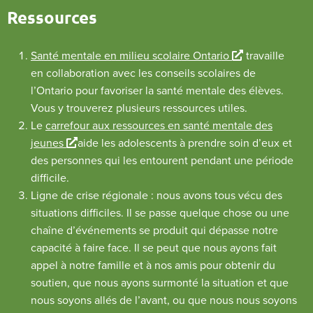
Ressources
L
Santé mentale en milieu scolaire Ontario
travaille
i
en collaboration avec les conseils scolaires de
e
l’Ontario pour favoriser la santé mentale des élèves.
n
Vous y trouverez plusieurs ressources utiles.
e
Le
carrefour aux ressources en santé mentale des
L
x
jeunes
aide les adolescents à prendre soin d’eux et
i
t
des personnes qui les entourent pendant une période
e
e
difficile.
n
r
Ligne de crise régionale : nous avons tous vécu des
e
n
situations difficiles. Il se passe quelque chose ou une
x
e
chaîne d’événements se produit qui dépasse notre
t
capacité à faire face. Il se peut que nous ayons fait
e
appel à notre famille et à nos amis pour obtenir du
r
soutien, que nous ayons surmonté la situation et que
n
nous soyons allés de l’avant, ou que nous nous soyons