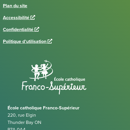
Plan du site
L
Accessibilité
i
L
Confidentialité
e
i
n
L
Politique d’utilisation
e
e
i
n
x
e
e
t
n
x
e
e
t
r
x
e
n
t
r
e
e
n
r
e
n
École catholique Franco-Supérieur
e
220, rue Elgin
Thunder Bay ON
P7A 0A4