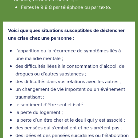
x
Faites le 9-8-8 par téléphone ou par texto.
t
e
r
Voici quelques situations susceptibles de déclencher
n
une crise chez une personne :
e
l’apparition ou la récurrence de symptômes liés à
une maladie mentale ;
des difficultés liées à la consommation d’alcool, de
drogues ou d’autres substances ;
des difficultés dans vos relations avec les autres ;
un changement de vie important ou un événement
traumatisant ;
le sentiment d’être seul et isolé ;
la perte du logement ;
la perte d’un être cher et le deuil qui y est associé ;
des pensées qui s’emballent et ne s’arrêtent pas ;
des idées et des pensées suicidaires ou l’élaboration