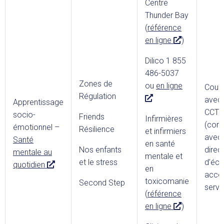
Centre
Thunder Bay
(
référence
L
en ligne
)
i
Dilico 1 855
e
486-5037
n
Zones de
L
ou
en ligne
Couns
e
Régulation
i
avec 
Apprentissage
x
e
CCTB
socio-
t
Friends
Infirmières
n
(com
émotionnel –
e
Résilience
et infirmiers
e
avec 
Santé
r
en santé
x
Nos enfants
direc
mentale au
n
mentale et
t
et le stress
d’éco
L
quotidien
e
en
e
accé
i
toxicomanie
Second Step
r
servi
e
(
référence
n
n
L
en ligne
)
e
e
i